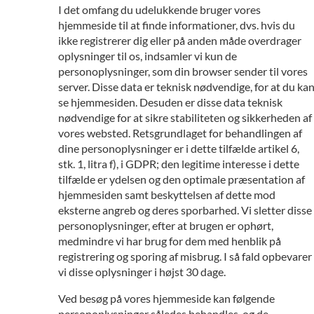
I det omfang du udelukkende bruger vores
hjemmeside til at finde informationer, dvs. hvis du
ikke registrerer dig eller på anden måde overdrager
oplysninger til os, indsamler vi kun de
personoplysninger, som din browser sender til vores
server. Disse data er teknisk nødvendige, for at du ka
se hjemmesiden. Desuden er disse data teknisk
nødvendige for at sikre stabiliteten og sikkerheden af
vores websted. Retsgrundlaget for behandlingen af
dine personoplysninger er i dette tilfælde artikel 6,
stk. 1, litra f), i GDPR; den legitime interesse i dette
tilfælde er ydelsen og den optimale præsentation af
hjemmesiden samt beskyttelsen af dette mod
eksterne angreb og deres sporbarhed. Vi sletter disse
personoplysninger, efter at brugen er ophørt,
medmindre vi har brug for dem med henblik på
registrering og sporing af misbrug. I så fald opbevarer
vi disse oplysninger i højst 30 dage.
Ved besøg på vores hjemmeside kan følgende
personoplysninger således behandles, og de