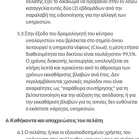
πελάτης έχει το δικαίωμα να προβαίνει στην εν λόγω
καταγγελία εντός δύο (2) εβδομάδων από την
παραλαβή της ειδοποίησης για την αλλαγή των
υπηρεσιών.
Στην έξοδο του δρομολογητή του κέντρου
υπολογιστών που βρίσκεται στο σημείο όπου
λειτουργεί η υπηρεσία νέφους (Cloud), η μέση ετήσια
διαθεσιμότητα του δικτύου είναι τουλάχιστον 99,5%.
Ο χρόνος διακοπής λειτουργίας υπολογίζεται σε
πλήρη λεπτά και προκύπτει από το άθροισμα των
χρόνων εκκαθάρισης βλαβών ανά έτος. Δεν
περιλαμβάνονται χρονικές περίοδοι που είναι
απαραίτητες ως "παράθυρα συντήρησης" για τη
βελτιστοποίηση και την αύξηση της απόδοσης ή για
την εκκαθάριση βλαβών για τις οποίες δεν ευθύνεται
ο εκάστοτε πάροχος υπηρεσιών.
Καθήκοντα και υποχρεώσεις του πελάτη
Ο πελάτης ή/και οι εξουσιοδοτημένοι χρήστες του
υπόκεινται στις ακόλουθες υποχρεώσεις σε σχέση μ