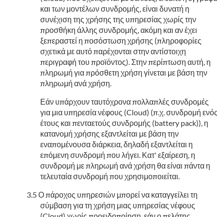
και των μοντέλων συνδρομής, είναι δυνατή η
συνέχιση της χρήσης της υπηρεσίας χωρίς την
προσθήκη άλλης συνδρομής, ακόμη και αν έχει
ξεπεραστεί η ποσόστωση χρήσης (πληροφορίες
σχετικά με αυτό παρέχονται στην αντίστοιχη
περιγραφή του προϊόντος). Στην περίπτωση αυτή, η
πληρωμή για πρόσθετη χρήση γίνεται με βάση την
πληρωμή ανά χρήση.
Εάν υπάρχουν ταυτόχρονα πολλαπλές συνδρομές
για μια υπηρεσία νέφους (Cloud) (π.χ. συνδρομή ενό
έτους και πενταετούς συνδρομής (battery pack)), η
κατανομή χρήσης εξαντλείται με βάση την
εναπομένουσα διάρκεια, δηλαδή εξαντλείται η
επόμενη συνδρομή που λήγει. Κατ' εξαίρεση, η
συνδρομή με πληρωμή ανά χρήση θα είναι πάντα η
τελευταία συνδρομή που χρησιμοποιείται.
Ο πάροχος υπηρεσιών μπορεί να καταγγείλει τη
σύμβαση για τη χρήση μιας υπηρεσίας νέφους
(Cloud) χωρίς προειδοποίηση, εάν ο πελάτης