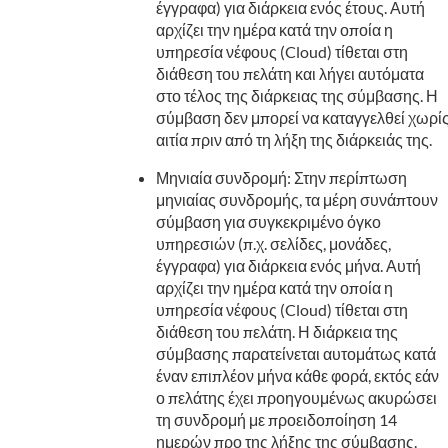
έγγραφα) για διάρκεια ενός έτους. Αυτή
αρχίζει την ημέρα κατά την οποία η
υπηρεσία νέφους (Cloud) τίθεται στη
διάθεση του πελάτη και λήγει αυτόματα
στο τέλος της διάρκειας της σύμβασης. Η
σύμβαση δεν μπορεί να καταγγελθεί χωρί
αιτία πριν από τη λήξη της διάρκειάς της.
Μηνιαία συνδρομή: Στην περίπτωση
μηνιαίας συνδρομής, τα μέρη συνάπτουν
σύμβαση για συγκεκριμένο όγκο
υπηρεσιών (π.χ. σελίδες, μονάδες,
έγγραφα) για διάρκεια ενός μήνα. Αυτή
αρχίζει την ημέρα κατά την οποία η
υπηρεσία νέφους (Cloud) τίθεται στη
διάθεση του πελάτη. Η διάρκεια της
σύμβασης παρατείνεται αυτομάτως κατά
έναν επιπλέον μήνα κάθε φορά, εκτός εάν
ο πελάτης έχει προηγουμένως ακυρώσει
τη συνδρομή με προειδοποίηση 14
ημερών προ της λήξης της σύμβασης.