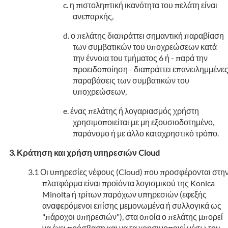
η πιστοληπτική ικανότητα του πελάτη είναι
ανεπαρκής,
ο πελάτης διαπράττει σημαντική παραβίαση
των συμβατικών του υποχρεώσεων κατά
την έννοια του τμήματος 6 ή - παρά την
προειδοποίηση - διαπράττει επανειλημμένε
παραβάσεις των συμβατικών του
υποχρεώσεων,
ένας πελάτης ή λογαριασμός χρήστη
χρησιμοποιείται με μη εξουσιοδοτημένο,
παράνομο ή με άλλο καταχρηστικό τρόπο.
Κράτηση και χρήση υπηρεσιών Cloud
Οι υπηρεσίες νέφους (Cloud) που προσφέρονται στη
πλατφόρμα είναι προϊόντα λογισμικού της Konica
Minolta ή τρίτων παρόχων υπηρεσιών (εφεξής
αναφερόμενοι επίσης μεμονωμένα ή συλλογικά ως
"πάροχοι υπηρεσιών"), στα οποία ο πελάτης μπορεί
να έχει πρόσβαση και να τα χρησιμοποιεί μέσω του