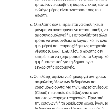
τρίτο, έναντι αμοιβής ή δωρεάν, εκτός εάν το
εν λόγω μέρος είναι αντιπρόσωπος του
πελάτη.
Ο πελάτης δεν επιτρέπεται να αποθηκεύει
μόνιμα, να αναπαράγει, να αποσυμπιέζει, να
αποσυναρμολογεί ή με οποιονδήποτε άλλο
τρόπο να ανασυνθέτει το λογισμικό (εν όλω
ή εν μέρει) που παρασχέθηκε ως υπηρεσία
νέφους (Cloud). Επιπλέον, ο πελάτης δεν
επιτρέπεται να χρησιμοποιήσει το λογισμικό
ή τμήματα αυτού για τη δημιουργία
ξεχωριστής εφαρμογής.
Ο πελάτης οφείλει να δημιουργεί αντίγραφα
ασφαλείας όλων των δεδομένων που
χρησιμοποιούνται για την υπηρεσία νέφους
(Cloud) ή τα οποία διαβιβάζονται στον
αντίστοιχο πάροχο υπηρεσιών. Πριν από
την εισαγωγή ή τη διαβίβαση δεδομένων, τα
δεδομένα πρέπει να ελέγχονται για ιούς ή