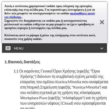
Αυτός ο ιστότοπος χρησιμοποιεί cookies προς ενίσχυση της εμπειρίας
επίσκεψής σας στη σελίδα μας. Για περισσότερες λεπτομέρειες ή για να
δείτε πώς μπορείτε να απενεργοποιήσετε τα cookies
ακολουθήστε αυτόν
τον σύνδεσμο
.
Σημειώστε ότι διαγράφοντας τα cookies μας ή απενεργοποιώντας
μελλοντικά τα cookies ενδέχεται να μην μπορείτε να έχετε πρόσβαση σε
ορισμένες περιοχές ή λειτουργίες της σελίδας μας.
Κλείνοντας αυτό το μήνυμα ή μέσω της πλοήγησης στον ιστότοπο αυτό,
συναινείτε στη χρήση cookies.
MENU
Βασικές διατάξεις
Οι παρόντες Γενικοί Όροι Χρήσης (εφεξής "Όροι
Χρήσης") διέπουν τη συμβατική σχέση μεταξύ της
εταιρείας του ομίλου Konica Minolta που αναφέρεται
στη Νομική Σημείωση (εφεξής "Konica Minolta") και
του πελάτη σχετικά με τη χρήση της πλατφόρμας
Workplace Pure (εφεξής "πλατφόρμα") και τη χρήση
των υπηρεσιών νέφους (Cloud) που προσφέρονται
σε αυτήν.