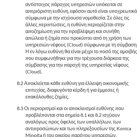
αντίστοιχος πάροχος υπηρεσιών υπόκειται σε
απεριόριστη ευθύνη, εφόσον αυτό είναι υποχρεωτικό
σύμφωνα με την ισχύουσα νομοθεσία. Σε όλες τις
άλλες περιπτώσεις, η ευθύνη περιορίζεται στην
αποζημίωση για την προβλέψιμη και συνήθη
απώλεια ή ζημία που προκύπτει από τη χρήση των
υπηρεσιών νέφους (Cloud) σύμφωνα με τη σύμβαση
Η εν λόγω ευθύνη θα είναι μέχρι το ποσό της αμοιβή
που συμφωνήθηκε για την τρέχουσα διάρκεια της
σύμβασης για την παροχή της υπηρεσίας νέφους
(Cloud).
Αποκλείεται κάθε ευθύνη για έλλειψη οικονομικής
επιτυχίας, διαφυγόντα κέρδη ή για έμμεσες ή
επακόλουθες ζημίες.
Οι περιορισμοί και οι αποκλεισμοί ευθύνης που
προβλέπονται στα σημεία 8.1 και 8.2 ισχύουν
αναλόγως προς όφελος των υπαλλήλων, των
αντιπροσώπων και των πληρεξουσίων της Konica
Minolta ή του οικείου παρόχου υπηρεσιών.