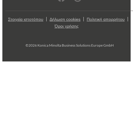
Στοιχεία ιστοτόπου
Δήλωση cookies
Πολιτική απορρήτου
Όροι χρήσης
©2026 Konica Minolta Business Solutions Europe GmbH