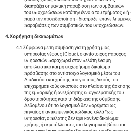
διαπράξει σημαντική παραβίαση των συμβατικών
του υποχρεώσεων κατά την έννοια του τμήματος 6 ή 
παρά την προειδοποίηση - διαπράξει επανειλημμένε
παραβιάσεις των συμβατικών του υποχρεώσεων.
Χορήγηση δικαιωμάτων
Σύμφωνα με τη σύμβαση για τη χρήση μιας
υπηρεσίας νέφους (Cloud), ο αντίστοιχος πάροχος
υπηρεσιών παραχωρεί στον πελάτη ένα μη
αποκλειστικό και μη εκχωρήσιμο δικαίωμα
πρόσβασης στο αντίστοιχο λογισμικό μέσω του
Διαδικτύου και χρήσης του για τους δικούς του
επιχειρηματικούς σκοπούς στο πλαίσιο της άσκησης
της εμπορικής ή ανεξάρτητης επαγγελματικής του
δραστηριότητας κατά τη διάρκεια της σύμβασης.
Δεδομένου ότι το λογισμικό δεν παρέχεται ως
πηγαίος ή αντικειμενικός κώδικας, αλλά "ως
υπηρεσία", ο πελάτης δεν έχει κανένα δικαίωμα
χρήσης ή εκμετάλλευσης του λογισμικού βάσει του
νόμου περί πνευματικής ιδιοκτησίας, με εξαίρεση το