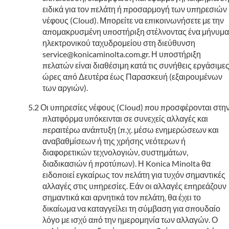
ειδικά για τον πελάτη ή προσαρμογή των υπηρεσιών
νέφους (Cloud). Μπορείτε να επικοινωνήσετε με την
απομακρυσμένη υποστήριξη στέλνοντας ένα μήνυμα
ηλεκτρονικού ταχυδρομείου στη διεύθυνση
service@konicaminolta.com.gr. Η υποστήριξη
πελατών είναι διαθέσιμη κατά τις συνήθεις εργάσιμε
ώρες από Δευτέρα έως Παρασκευή (εξαιρουμένων
των αργιών).
Οι υπηρεσίες νέφους (Cloud) που προσφέρονται στη
πλατφόρμα υπόκεινται σε συνεχείς αλλαγές και
περαιτέρω ανάπτυξη (π.χ. μέσω ενημερώσεων και
αναβαθμίσεων ή της χρήσης νεότερων ή
διαφορετικών τεχνολογιών, συστημάτων,
διαδικασιών ή προτύπων). Η Konica Minolta θα
ειδοποιεί εγκαίρως τον πελάτη για τυχόν σημαντικές
αλλαγές στις υπηρεσίες. Εάν οι αλλαγές επηρεάζουν
σημαντικά και αρνητικά τον πελάτη, θα έχει το
δικαίωμα να καταγγείλει τη σύμβαση για σπουδαίο
λόγο με ισχύ από την ημερομηνία των αλλαγών. Ο