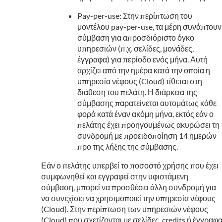
Pay-per-use: Στην περίπτωση του
μοντέλου pay-per-use, τα μέρη συνάπτουν
σύμβαση για απροσδιόριστο όγκο
υπηρεσιών (π.χ. σελίδες, μονάδες,
έγγραφα) για περίοδο ενός μήνα. Αυτή
αρχίζει από την ημέρα κατά την οποία η
υπηρεσία νέφους (Cloud) τίθεται στη
διάθεση του πελάτη. Η διάρκεια της
σύμβασης παρατείνεται αυτομάτως κάθε
φορά κατά έναν ακόμη μήνα, εκτός εάν ο
πελάτης έχει προηγουμένως ακυρώσει τη
συνδρομή με προειδοποίηση 14 ημερών
προ της λήξης της σύμβασης.
Εάν ο πελάτης υπερβεί το ποσοστό χρήσης που έχει
συμφωνηθεί και εγγραφεί στην υφιστάμενη
σύμβαση, μπορεί να προσθέσει άλλη συνδρομή για
να συνεχίσει να χρησιμοποιεί την υπηρεσία νέφους
(Cloud). Στην περίπτωση των υπηρεσιών νέφους
(Cloud) που σχετίζονται με σελίδες, credits ή έγγραφ