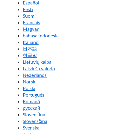
Español
Eesti
Suomi
Français
Magyar
bahasa Indonesia
Italiano
日本語
한국말
Lietuvių kalba
Latviešu valodā
Nederlands
Norsk
Polski
Português
Română
pусский
Slovenčina
Slovenščina
Svenska