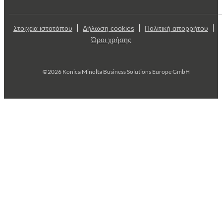
Στοιχεία ιστοτόπου
Δήλωση cookies
Πολιτική απορρήτου
Όροι χρήσης
©2026 Konica Minolta Business Solutions Europe GmbH