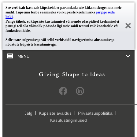
See veebisait kasutab küpsiseid, et parandada teie külastuskogemust meie
saidil. Täpsema teabe saamiseks või küpsiste keelamiseks
järgige seda
linki
.
Pange tähele, et küpsiste kustutamisel või nende edaspidisel keelamisel ei
pruugi teil olla võimalik pääseda ligi meie saidi teatud valdkondadele või
funktsioonidele.
Selle teate sulgemisega või sellel veebisaidil navigeerimise alustamisega
nõustute küpsiste kasutamisega.
MENU
Jälg
Küpsiste avaldus
Privaatsuspoliitika
Kasutustingimused