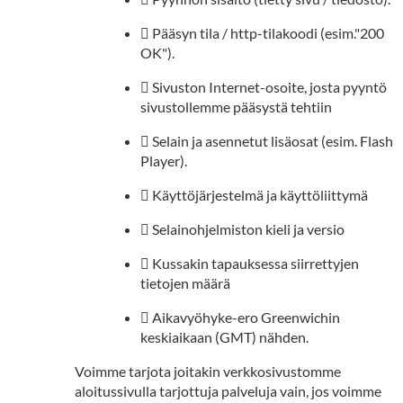
 Pääsyn tila / http-tilakoodi (esim."200
OK").
 Sivuston Internet-osoite, josta pyyntö
sivustollemme pääsystä tehtiin
 Selain ja asennetut lisäosat (esim. Flash
Player).
 Käyttöjärjestelmä ja käyttöliittymä
 Selainohjelmiston kieli ja versio
 Kussakin tapauksessa siirrettyjen
tietojen määrä
 Aikavyöhyke-ero Greenwichin
keskiaikaan (GMT) nähden.
Voimme tarjota joitakin verkkosivustomme
aloitussivulla tarjottuja palveluja vain, jos voimme