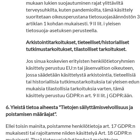
mukaan lukien suojautuminen rajat ylittäviltä
terveysuhkilta, kuten pandemioilta, tämä käsittely
suoritetaan oikeusperustana tietosuojasäännöstön 3
artiklan 1 kohdan mukaisesti. 9 II lit. i yleisen
tietosuoja-asetuksen perusteella.
Arkistointitarkoitukset, tieteelliset/historialliset
tutkimustarkoitukset, tilastolliset tarkoitukset.
Jos sinua koskevien erityisten henkilötietoryhmien
käsittely perustuu EU:n tai jäsenvaltion oikeuteen,
jossa säädetään käsittelystä arkistointia, tieteellisiä
tai historiallisia tutkimustarkoituksia tai yleisen edun
mukaisia tilastollisia tarkoituksia varten, tämä
käsittely perustuu GDPR:n art. 9 II lit. j GDPR:ään.
Yleistä tietoa aiheesta "Tietojen säilyttämisvelvollisuus ja
poistamisen määräajat".
Ellei toisin mainita, poistamme henkilötietoja art. 17 GDPR:n
mukaisesti tai rajoitamme niiden käsittelyä Art. 18 GDPR:n
mukaisesti. Tässä tietosuojakäytännössä mainittujen