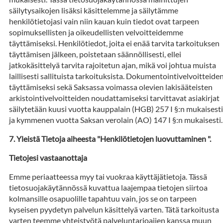
säilytysaikojen lisäksi käsittelemme ja säilytämme
henkilötietojasi vain niin kauan kuin tiedot ovat tarpeen
sopimuksellisten ja oikeudellisten velvoitteidemme
täyttämiseksi. Henkilötiedot, joita ei enää tarvita tarkoituksen
täyttämisen jälkeen, poistetaan säännöllisesti, ellei
jatkokäsittelyä tarvita rajoitetun ajan, mikä voi johtua muista
laillisesti sallituista tarkoituksista. Dokumentointivelvoitteide
täyttämiseksi sekä Saksassa voimassa olevien lakisääteisten
arkistointivelvoitteiden noudattamiseksi tarvittavat asiakirjat
säilytetään kuusi vuotta kauppalain (HGB) 257 I §:n mukaisesti
ja kymmenen vuotta Saksan verolain (AO) 147 I §:n mukaisesti.
Yleistä Tietoja aiheesta "Henkilötietojen luovuttaminen ".
Tietojesi vastaanottaja
Emme periaatteessa myy tai vuokraa käyttäjätietoja. Tässä
tietosuojakäytännössä kuvattua laajempaa tietojen siirtoa
kolmansille osapuolille tapahtuu vain, jos se on tarpeen
kyseisen pyydetyn palvelun käsittelyä varten. Tätä tarkoitusta
varten teemme yhteistyötä palveluntarjoajien kanssa muun