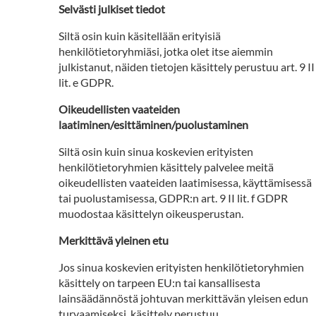
Selvästi julkiset tiedot
Siltä osin kuin käsitellään erityisiä
henkilötietoryhmiäsi, jotka olet itse aiemmin
julkistanut, näiden tietojen käsittely perustuu art. 9 II
lit. e GDPR.
Oikeudellisten vaateiden
laatiminen/esittäminen/puolustaminen
Siltä osin kuin sinua koskevien erityisten
henkilötietoryhmien käsittely palvelee meitä
oikeudellisten vaateiden laatimisessa, käyttämisessä
tai puolustamisessa, GDPR:n art. 9 II lit. f GDPR
muodostaa käsittelyn oikeusperustan.
Merkittävä yleinen etu
Jos sinua koskevien erityisten henkilötietoryhmien
käsittely on tarpeen EU:n tai kansallisesta
lainsäädännöstä johtuvan merkittävän yleisen edun
turvaamiseksi, käsittely perustuu