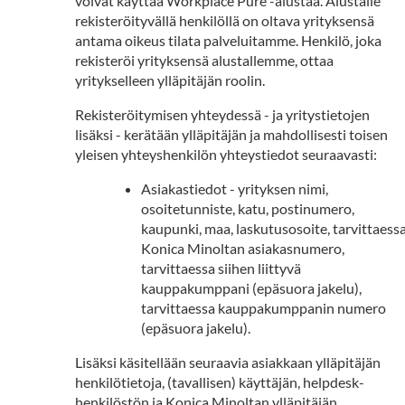
voivat käyttää Workplace Pure -alustaa. Alustalle
rekisteröityvällä henkilöllä on oltava yrityksensä
antama oikeus tilata palveluitamme. Henkilö, joka
rekisteröi yrityksensä alustallemme, ottaa
yritykselleen ylläpitäjän roolin.
Rekisteröitymisen yhteydessä - ja yritystietojen
lisäksi - kerätään ylläpitäjän ja mahdollisesti toisen
yleisen yhteyshenkilön yhteystiedot seuraavasti:
Asiakastiedot - yrityksen nimi,
osoitetunniste, katu, postinumero,
kaupunki, maa, laskutusosoite, tarvittaess
Konica Minoltan asiakasnumero,
tarvittaessa siihen liittyvä
kauppakumppani (epäsuora jakelu),
tarvittaessa kauppakumppanin numero
(epäsuora jakelu).
Lisäksi käsitellään seuraavia asiakkaan ylläpitäjän
henkilötietoja, (tavallisen) käyttäjän, helpdesk-
henkilöstön ja Konica Minoltan ylläpitäjän