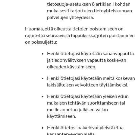
tietosuoja-asetuksen 8 artiklan I kohdan
mukaisesti tarjottujen tietoyhteiskunnan
palvelujen yhteydessä.
Huomaa, että oikeutta tietojen poistamiseen on
rajoitettu seuraavissa tapauksissa, joten poistaminen
on poissuljettu:
Henkilötietojasi käytetään sananvapautta
ja tiedonvälityksen vapautta koskevan
oikeuden käyttämiseen.
Henkilötietojasi käytetään meitä koskevan
lakisääteisen velvoitteen täyttämiseksi.
Henkilötietojasi käytetään yleisen edun
mukaisen tehtävän suorittamiseen tai
meille annetun julkisen vallan
käyttämiseen.
Henkilötietosi palvelevat yleistä etua
kansanterveyden alalla.