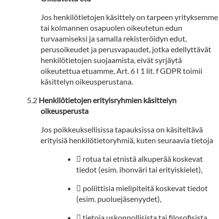
Jos henkilötietojen käsittely on tarpeen yrityksemme
tai kolmannen osapuolen oikeutetun edun
turvaamiseksi ja samalla rekisteröidyn edut,
perusoikeudet ja perusvapaudet, jotka edellyttävät
henkilötietojen suojaamista, eivät syrjäytä
oikeutettua etuamme, Art. 6 I 1 lit. f GDPR toimii
käsittelyn oikeusperustana.
Henkilötietojen erityisryhmien käsittelyn
oikeusperusta
Jos poikkeuksellisissa tapauksissa on käsiteltävä
erityisiä henkilötietoryhmiä, kuten seuraavia tietoja
 rotua tai etnistä alkuperää koskevat
tiedot (esim. ihonväri tai erityiskielet),
 poliittisia mielipiteitä koskevat tiedot
(esim. puoluejäsenyydet),
 tietoja uskonnollisista tai filosofisista