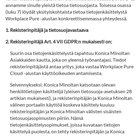
annamme sinulle yleistä tietoa tietosuojasta. Toisessa osassa
(luku 7) löydät yksityiskohtaista tietoa tietojenkäsittelystä
Workplace Pure -alustan konkreettisemmassa yhteydessä.
Rekisterinpitäjä ja tietosuojavastaava
Rekisterinpitäjä Art. 4 VII GDPR:n mukaisesti on:
Suurin osa tietojenkäsittelystä tapahtuu Konica Minoltan
Asiakkaiden kautta, joka on yleensä työnantajasi. Tiedot
rekisterinpitäjästä antaa yritys, joka vastaa Workplace Pure
Cloud -alustan käyttöoikeuden antamisesta.
Selvennykseksi: Konica Minoltan katsotaan olevan
henkilötietojen käsittelijä (yleisen tietosuoja-asetuksen 28
artiklan mukaisesti), ja rekisterinpitäjän ja Konica Minoltan
välinen portaalin käyttöä koskeva käsittely kuuluu
rekisterinpitäjän ja Konica Minoltan välisten sisäisten
tietosuojasopimusten piiriin. Nämä
tietojenkäsittelysopimukset, joissa kuvataan tietojen
käsittelyä puolesta, on tehty rekisterinpitäjän ja Konica