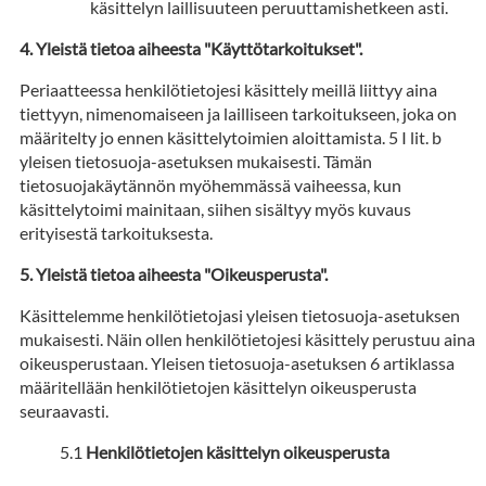
käsittelyn laillisuuteen peruuttamishetkeen asti.
Yleistä tietoa aiheesta "Käyttötarkoitukset".
Periaatteessa henkilötietojesi käsittely meillä liittyy aina
tiettyyn, nimenomaiseen ja lailliseen tarkoitukseen, joka on
määritelty jo ennen käsittelytoimien aloittamista. 5 I lit. b
yleisen tietosuoja-asetuksen mukaisesti. Tämän
tietosuojakäytännön myöhemmässä vaiheessa, kun
käsittelytoimi mainitaan, siihen sisältyy myös kuvaus
erityisestä tarkoituksesta.
Yleistä tietoa aiheesta "Oikeusperusta".
Käsittelemme henkilötietojasi yleisen tietosuoja-asetuksen
mukaisesti. Näin ollen henkilötietojesi käsittely perustuu aina
oikeusperustaan. Yleisen tietosuoja-asetuksen 6 artiklassa
määritellään henkilötietojen käsittelyn oikeusperusta
seuraavasti.
Henkilötietojen käsittelyn oikeusperusta