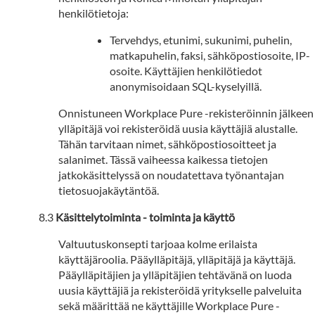
henkilötietoja:
Tervehdys, etunimi, sukunimi, puhelin,
matkapuhelin, faksi, sähköpostiosoite, IP-
osoite.
Käyttäjien henkilötiedot
anonymisoidaan SQL-kyselyillä.
Onnistuneen Workplace Pure -rekisteröinnin jälkeen
ylläpitäjä voi rekisteröidä uusia käyttäjiä alustalle.
Tähän tarvitaan nimet, sähköpostiosoitteet ja
salanimet. Tässä vaiheessa kaikessa tietojen
jatkokäsittelyssä on noudatettava työnantajan
tietosuojakäytäntöä.
Käsittelytoiminta - toiminta ja käyttö
Valtuutuskonsepti tarjoaa kolme erilaista
käyttäjäroolia. Pääylläpitäjä, ylläpitäjä ja käyttäjä.
Pääylläpitäjien ja ylläpitäjien tehtävänä on luoda
uusia käyttäjiä ja rekisteröidä yritykselle palveluita
sekä määrittää ne käyttäjille Workplace Pure -