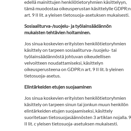
edellä mainittujen henkilötietoryhmien käsittelyyn,
tämä muodostaa oikeusperustan käsittelylle GDPR:n
art. 9 II lit. a yleisen tietosuoja-asetuksen mukaisesti.
Sosiaaliturva-/suojelu- ja työlainsäädännön
mukaisten tehtävien hoitaminen.
Jos sinua koskevien erityisten henkilötietoryhmien
käsittely on tarpeen sosiaaliturva-/suojelu- tai
työlainsäädännöstä johtuvan oikeudellisen
velvoitteen noudattamiseksi, käsittelyn
oikeusperusteena on GDPR:n art. 9 II lit. b yleinen
tietosuoja-asetus.
Elintärkeiden etujen suojaaminen
Jos sinua koskevien erityisten henkilötietoryhmien
käsittely on tarpeen sinun tai jonkun muun henkilön
elintärkeiden etujen suojaamiseksi, käsittely
suoritetaan tietosuojasäännösten 3 artiklan nojalla. 9
II lit. c yleisen tietosuoja-asetuksen mukaisesti.