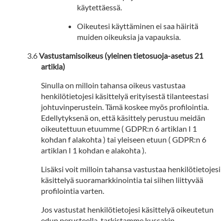
käytettäessä.
Oikeutesi käyttäminen ei saa häiritä
muiden oikeuksia ja vapauksia.
Vastustamisoikeus (yleinen tietosuoja-asetus 21
artikla)
Sinulla on milloin tahansa oikeus vastustaa
henkilötietojesi käsittelyä erityisestä tilanteestasi
johtuvinperustein. Tämä koskee myös profilointia.
Edellytyksenä on, että käsittely perustuu meidän
oikeutettuun etuumme ( GDPR:n 6 artiklan I 1
kohdan f alakohta ) tai yleiseen etuun ( GDPR:n 6
artiklan I 1 kohdan e alakohta ).
Lisäksi voit milloin tahansa vastustaa henkilötietojesi
käsittelyä suoramarkkinointia tai siihen liittyvää
profilointia varten.
Jos vastustat henkilötietojesi käsittelyä oikeutetun
edun perusteella, tarkistamme kussakin