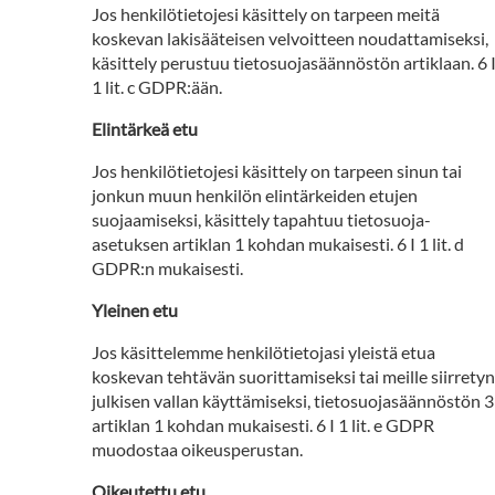
Jos henkilötietojesi käsittely on tarpeen meitä
koskevan lakisääteisen velvoitteen noudattamiseksi,
käsittely perustuu tietosuojasäännöstön artiklaan. 6 
1 lit. c GDPR:ään.
Elintärkeä etu
Jos henkilötietojesi käsittely on tarpeen sinun tai
jonkun muun henkilön elintärkeiden etujen
suojaamiseksi, käsittely tapahtuu tietosuoja-
asetuksen artiklan 1 kohdan mukaisesti. 6 I 1 lit. d
GDPR:n mukaisesti.
Yleinen etu
Jos käsittelemme henkilötietojasi yleistä etua
koskevan tehtävän suorittamiseksi tai meille siirretyn
julkisen vallan käyttämiseksi, tietosuojasäännöstön 3
artiklan 1 kohdan mukaisesti. 6 I 1 lit. e GDPR
muodostaa oikeusperustan.
Oikeutettu etu