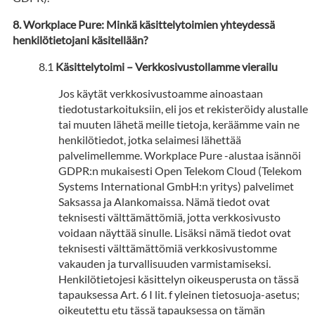
Workplace Pure: Minkä käsittelytoimien yhteydessä
henkilötietojani käsitellään?
Käsittelytoimi – Verkkosivustollamme vierailu
Jos käytät verkkosivustoamme ainoastaan
tiedotustarkoituksiin, eli jos et rekisteröidy alustalle
tai muuten lähetä meille tietoja, keräämme vain ne
henkilötiedot, jotka selaimesi lähettää
palvelimellemme. Workplace Pure -alustaa isännöi
GDPR:n mukaisesti Open Telekom Cloud (Telekom
Systems International GmbH:n yritys) palvelimet
Saksassa ja Alankomaissa. Nämä tiedot ovat
teknisesti välttämättömiä, jotta verkkosivusto
voidaan näyttää sinulle. Lisäksi nämä tiedot ovat
teknisesti välttämättömiä verkkosivustomme
vakauden ja turvallisuuden varmistamiseksi.
Henkilötietojesi käsittelyn oikeusperusta on tässä
tapauksessa Art. 6 I lit. f yleinen tietosuoja-asetus;
oikeutettu etu tässä tapauksessa on tämän