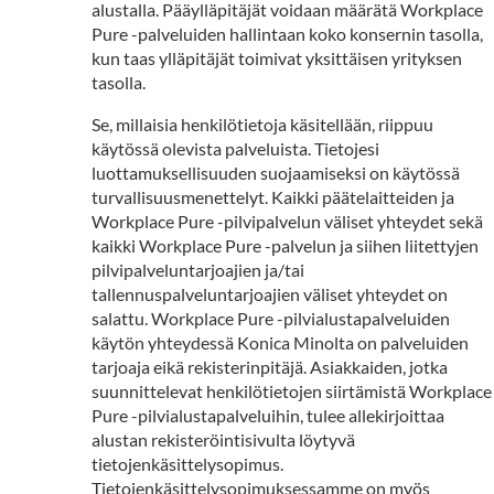
alustalla. Pääylläpitäjät voidaan määrätä Workplace
Pure -palveluiden hallintaan koko konsernin tasolla,
kun taas ylläpitäjät toimivat yksittäisen yrityksen
tasolla.
Se, millaisia henkilötietoja käsitellään, riippuu
käytössä olevista palveluista. Tietojesi
luottamuksellisuuden suojaamiseksi on käytössä
turvallisuusmenettelyt. Kaikki päätelaitteiden ja
Workplace Pure -pilvipalvelun väliset yhteydet sekä
kaikki Workplace Pure -palvelun ja siihen liitettyjen
pilvipalveluntarjoajien ja/tai
tallennuspalveluntarjoajien väliset yhteydet on
salattu. Workplace Pure -pilvialustapalveluiden
käytön yhteydessä Konica Minolta on palveluiden
tarjoaja eikä rekisterinpitäjä. Asiakkaiden, jotka
suunnittelevat henkilötietojen siirtämistä Workplace
Pure -pilvialustapalveluihin, tulee allekirjoittaa
alustan rekisteröintisivulta löytyvä
tietojenkäsittelysopimus.
Tietojenkäsittelysopimuksessamme on myös