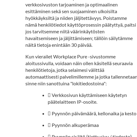
verkkosivuston tarjoaminen ja optimaalinen
esittäminen sekä sen suojaaminen ulkoisilta
hyökkäyksiltä ja niiden jäljitettävyys. Poistamme
nämä henkilötiedot käyttöprosessin päätyttyä, paitsi
jos tarvitsemme niitä väärinkäytösten
havaitsemiseen ja jäljittämiseen; tällöin säilytämme
näitä tietoja enintään 30 päivää.
Kun vierailet Workplace Pure -sivustomme
aloitussivulla, voidaan näin ollen käsitellä seuraavia
henkilötietoja, jotka selaimesi välittää
automaattisesti palvelimillemme ja jotka tallennetaa
sinne niin sanottuina "lokitiedostoina":
 Verkkosivun käyttämiseen käytetyn
päätelaitteen IP-osoite.
 Pyynnön päivämäärä, kellonaika ja kesto
 Pyynnön alkuperämaa
 Pyynnön sisältö (tietty sivu / tiedosto).