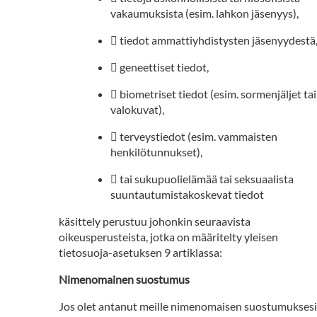
vakaumuksista (esim. lahkon jäsenyys),
 tiedot ammattiyhdistysten jäsenyydestä
 geneettiset tiedot,
 biometriset tiedot (esim. sormenjäljet tai
valokuvat),
 terveystiedot (esim. vammaisten
henkilötunnukset),
 tai sukupuolielämää tai seksuaalista
suuntautumistakoskevat tiedot
käsittely perustuu johonkin seuraavista
oikeusperusteista, jotka on määritelty yleisen
tietosuoja-asetuksen 9 artiklassa:
Nimenomainen suostumus
Jos olet antanut meille nimenomaisen suostumuksesi