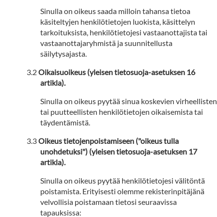
Sinulla on oikeus saada milloin tahansa tietoa
käsiteltyjen henkilötietojen luokista, käsittelyn
tarkoituksista, henkilötietojesi vastaanottajista tai
vastaanottajaryhmistä ja suunnitellusta
säilytysajasta.
Oikaisuoikeus (yleisen tietosuoja-asetuksen 16
artikla).
Sinulla on oikeus pyytää sinua koskevien virheellisten
tai puutteellisten henkilötietojen oikaisemista tai
täydentämistä.
Oikeus tietojenpoistamiseen ("oikeus tulla
unohdetuksi") (yleisen tietosuoja-asetuksen 17
artikla).
Sinulla on oikeus pyytää henkilötietojesi välitöntä
poistamista. Erityisesti olemme rekisterinpitäjänä
velvollisia poistamaan tietosi seuraavissa
tapauksissa: