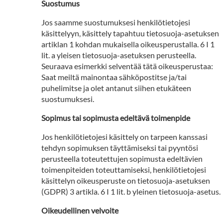
Suostumus
Jos saamme suostumuksesi henkilötietojesi
käsittelyyn, käsittely tapahtuu tietosuoja-asetuksen
artiklan 1 kohdan mukaisella oikeusperustalla. 6 I 1
lit. a yleisen tietosuoja-asetuksen perusteella.
Seuraava esimerkki selventää tätä oikeusperustaa:
Saat meiltä mainontaa sähköpostitse ja/tai
puhelimitse ja olet antanut siihen etukäteen
suostumuksesi.
Sopimus tai sopimusta edeltävä toimenpide
Jos henkilötietojesi käsittely on tarpeen kanssasi
tehdyn sopimuksen täyttämiseksi tai pyyntösi
perusteella toteutettujen sopimusta edeltävien
toimenpiteiden toteuttamiseksi, henkilötietojesi
käsittelyn oikeusperuste on tietosuoja-asetuksen
(GDPR) 3 artikla. 6 I 1 lit. b yleinen tietosuoja-asetus.
Oikeudellinen velvoite