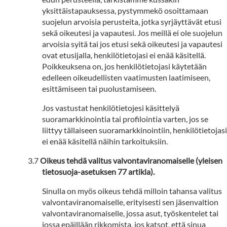
yksittäistapauksessa, pystymmekö osoittamaan
suojelun arvoisia perusteita, jotka syrjäyttävät etusi
sekä oikeutesi ja vapautesi. Jos meillä ei ole suojelun
arvoisia syitä tai jos etusi sekä oikeutesi ja vapautesi
ovat etusijalla, henkilötietojasi ei enää käsitellä.
Poikkeuksena on, jos henkilötietojasi käytetään
edelleen oikeudellisten vaatimusten laatimiseen,
esittämiseen tai puolustamiseen.
Jos vastustat henkilötietojesi käsittelyä
suoramarkkinointia tai profilointia varten, jos se
liittyy tällaiseen suoramarkkinointiin, henkilötietojasi
ei enää käsitellä näihin tarkoituksiin.
Oikeus tehdä valitus valvontaviranomaiselle (yleisen
tietosuoja-asetuksen 77 artikla).
Sinulla on myös oikeus tehdä milloin tahansa valitus
valvontaviranomaiselle, erityisesti sen jäsenvaltion
valvontaviranomaiselle, jossa asut, työskentelet tai
jossa epäillään rikkomista, jos katsot, että sinua