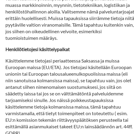
muassa markkinoinnin, myynnin, tietotekniikan, logistiikan ja
henkilöstöhallinnon aloilla. Valitsemme nämä palveluntarjoaja
erittäin huolellisesti. Muissa tapauksissa siirrämme tietoja niit
pyytäville valtion viranomaisille. Tämä tapahtuu kuitenkin vain,
jos siihen on oikeudellinen velvoite, esimerkiksi
tuomioistuimen määräys.
Henkilötietojesi käsittelypaikat
Käsittelemme tietojasi periaatteessa Saksassa ja muissa
Euroopan maissa (EU/ETA). Jos tietojasi käsitellään Euroopan
unionin tai Euroopan talousalueenulkopuolisissa maissa (eli
niin sanotuissa kolmansissa maissa), se tapahtuu vain, jos olet
antanut siihen nimenomaisen suostumuksesi, jos siitä on
säädetty laissa tai jos se on välttämätöntä palveluidemme
tarjoamiseksi sinulle. Jos näissä poikkeustapauksissa
käsittelemme tietoja kolmansissa maissa, tämä tapahtuu
varmistamalla, että tietyt toimenpiteet on toteutettu ( esim.
EU:n komission tekemän riittävyyspäätöksen perusteella tai
esittämällä asianmukaiset takeet EU:n lainsäädännön art. 44ff.
GDPR).