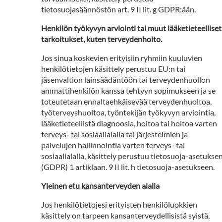
tietosuojasäännöstön art. 9 II lit. g GDPR:ään.
Henkilön työkyvyn arviointi tai muut lääketieteelliset
tarkoitukset, kuten terveydenhoito.
Jos sinua koskevien erityisiin ryhmiin kuuluvien
henkilötietojen käsittely perustuu EU:n tai
jäsenvaltion lainsäädäntöön tai terveydenhuollon
ammattihenkilön kanssa tehtyyn sopimukseen ja se
toteutetaan ennaltaehkäisevää terveydenhuoltoa,
työterveyshuoltoa, työntekijän työkyvyn arviointia,
lääketieteellistä diagnoosia, hoitoa tai hoitoa varten
terveys- tai sosiaalialalla tai järjestelmien ja
palvelujen hallinnointia varten terveys- tai
sosiaalialalla, käsittely perustuu tietosuoja-asetukse
(GDPR) 1 artiklaan. 9 II lit. h tietosuoja-asetukseen.
Yleinen etu kansanterveyden alalla
Jos henkilötietojesi erityisten henkilöluokkien
käsittely on tarpeen kansanterveydellisistä syistä,