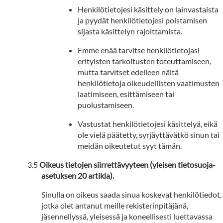
Henkilötietojesi käsittely on lainvastaista
ja pyydät henkilötietojesi poistamisen
sijasta käsittelyn rajoittamista.
Emme enää tarvitse henkilötietojasi
erityisten tarkoitusten toteuttamiseen,
mutta tarvitset edelleen näitä
henkilötietoja oikeudellisten vaatimusten
laatimiseen, esittämiseen tai
puolustamiseen.
Vastustat henkilötietojesi käsittelyä, eikä
ole vielä päätetty, syrjäyttävätkö sinun tai
meidän oikeutetut syyt tämän.
Oikeus tietojen siirrettävyyteen (yleisen tietosuoja-
asetuksen 20 artikla).
Sinulla on oikeus saada sinua koskevat henkilötiedot,
jotka olet antanut meille rekisterinpitäjänä,
jäsennellyssä, yleisessä ja koneellisesti luettavassa