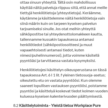
ottaa sinuun yhteyttä. Tältä osin mahdollisuus
käyttää näitä palveluja riippuu siitä, että annat meille
tiettyjä henkilötietoja (yhteystietoja). Keräämme,
käytämme ja käsittelemme näitä henkilötietoja vain
siinä määrin kuin on tarpeen kyseisen palvelun
tarjoamiseksi sinulle. Jos otat meihin yhteyttä
sähköpostitse tai yhteydenottolomakkeen kautta,
tallennamme kussakin tapauksessa antamasi
henkilötiedot (sähköpostiosoitteesi ja muut
vapaaehtoisesti antamasi tiedot, kuten
nimesi/puhelinnumerosi), jotta voimme käsitellä
pyyntöäsi ja tarvittaessa vastata kysymyksiisi.
Henkilötietojesi käsittelyn oikeusperustana on tässä
tapauksessa Art. 6 I 1 lit. f yleinen tietosuoja-asetus;
oikeutettu etu on vastata pyyntöösi. Kun olemme
saaneet lopullisen vastauksen pyyntöösi, poistamme
pyyntösi ja käsittelyä koskevat tiedot kolmen vuoden
kuluessa kyseisen kalenterivuoden päättymisestä.
Käsittelytoiminta - Yleistä tietoa Workplace Pure