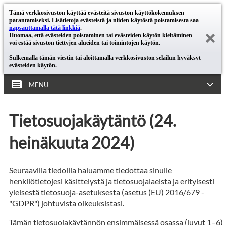
Tämä verkkosivuston käyttää evästeitä sivuston käyttökokemuksen
parantamiseksi. Lisätietoja evästeistä ja niiden käytöstä poistamisesta saa
napsauttamalla tätä linkkiä
.
Huomaa, että evästeiden poistaminen tai evästeiden käytön kieltäminen
voi estää sivuston tiettyjen alueiden tai toimintojen käytön.
Sulkemalla tämän viestin tai aloittamalla verkkosivuston selailun hyväksyt
evästeiden käytön.
MENU
Tietosuojakäytäntö (24.
heinäkuuta 2024)
Seuraavilla tiedoilla haluamme tiedottaa sinulle
henkilötietojesi käsittelystä ja tietosuojalaeista ja erityisesti
yleisestä tietosuoja-asetuksesta (asetus (EU) 2016/679 -
"GDPR") johtuvista oikeuksistasi.
Tämän tietosuojakäytännön ensimmäisessä osassa (luvut 1–6)