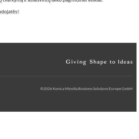
audojatės!
©2026 Konica Minolta Business Solutions Europe GmbH