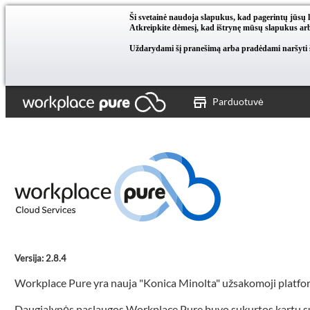
Ši svetainė naudoja slapukus, kad pagerintų jūsų 
Atkreipkite dėmesį, kad ištrynę mūsų slapukus arb
Uždarydami šį pranešimą arba pradėdami naršyti ši
Parduotuvė
Versija: 2.8.4
Workplace Pure yra nauja "Konica Minolta" užsakomoji platfo
Daugialypės paslaugos Workplace Pure buvo sukurtos kartu su nau