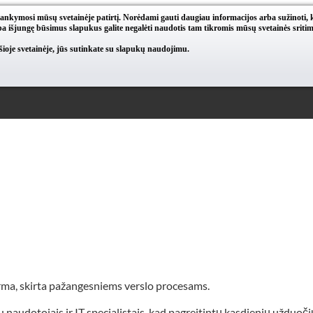
lankymosi mūsų svetainėje patirtį. Norėdami gauti daugiau informacijos arba sužinoti, 
a išjungę būsimus slapukus galite negalėti naudotis tam tikromis mūsų svetainės sritim
oje svetainėje, jūs sutinkate su slapukų naudojimu.
rma, skirta pažangesniems verslo procesams.
dotojais ir IT specialistais, kad pagreitintų kasdienių užduočių t