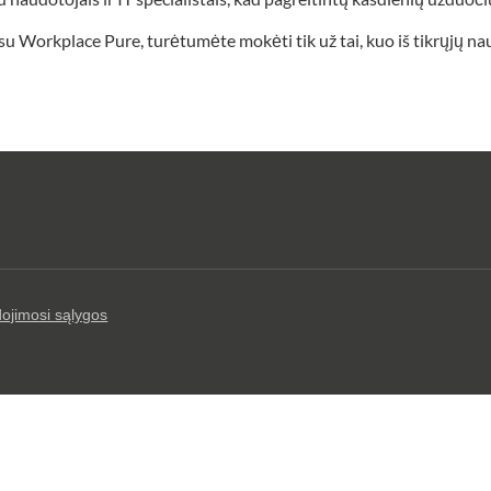
 su Workplace Pure, turėtumėte mokėti tik už tai, kuo iš tikrųjų n
ojimosi sąlygos