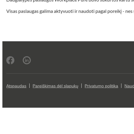
Visas paslaugas galima aktyvuoti ir naudoti pagal poreikį - nes
Atspaudas
Pareiškimas dėl slapukų
Privatumo politika
Naud