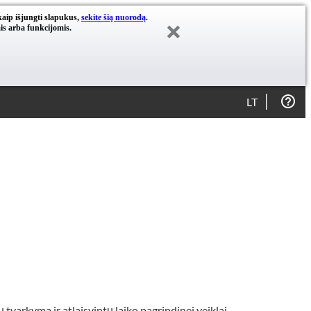
kaip išjungti slapukus,
sekite šią nuorodą
.
is arba funkcijomis.
LT
varkymą ir atlaisvintų laiko pagrindinei veiklai.