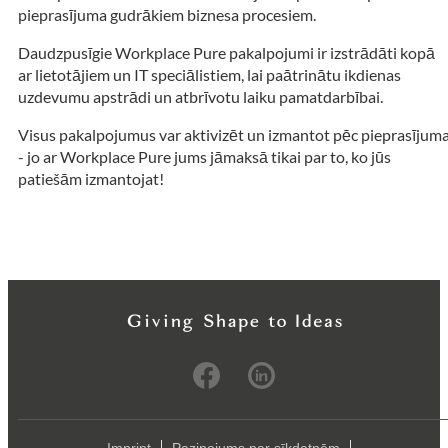
pieprasījuma gudrākiem biznesa procesiem.
Daudzpusīgie Workplace Pure pakalpojumi ir izstrādāti kopā
ar lietotājiem un IT speciālistiem, lai paātrinātu ikdienas
uzdevumu apstrādi un atbrīvotu laiku pamatdarbībai.
Visus pakalpojumus var aktivizēt un izmantot pēc pieprasījum
- jo ar Workplace Pure jums jāmaksā tikai par to, ko jūs
patiešām izmantojat!