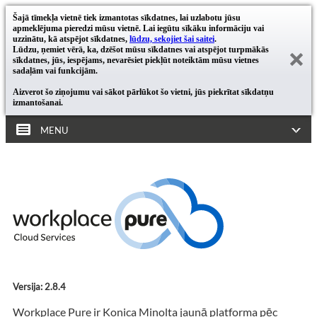
Šajā tīmekļa vietnē tiek izmantotas sīkdatnes, lai uzlabotu jūsu
apmeklējuma pieredzi mūsu vietnē. Lai iegūtu sīkāku informāciju vai
uzzinātu, kā atspējot sīkdatnes,
lūdzu, sekojiet šai saitei
.
Lūdzu, ņemiet vērā, ka, dzēšot mūsu sīkdatnes vai atspējot turpmākās
sīkdatnes, jūs, iespējams, nevarēsiet piekļūt noteiktām mūsu vietnes
sadaļām vai funkcijām.
Aizverot šo ziņojumu vai sākot pārlūkot šo vietni, jūs piekrītat sīkdatņu
izmantošanai.
MENU
Versija: 2.8.4
Workplace Pure ir Konica Minolta jaunā platforma pēc