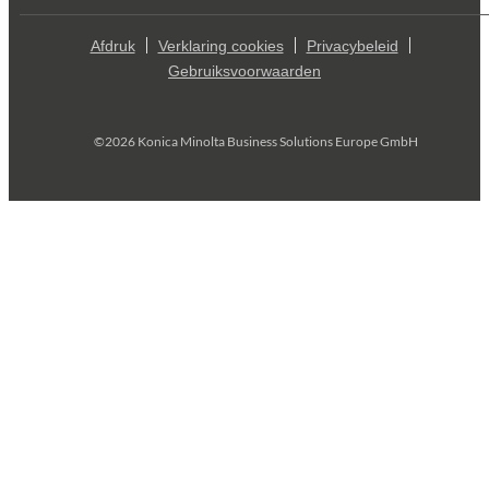
Afdruk
Verklaring cookies
Privacybeleid
Gebruiksvoorwaarden
©2026 Konica Minolta Business Solutions Europe GmbH