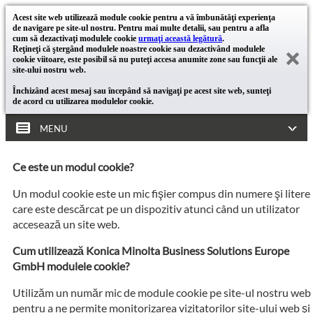
Acest site web utilizează module cookie pentru a vă îmbunătăţi experienţa
de navigare pe site-ul nostru. Pentru mai multe detalii, sau pentru a afla
cum să dezactivaţi modulele cookie
urmaţi această legătură
.
Reţineţi că ştergând modulele noastre cookie sau dezactivând modulele
cookie viitoare, este posibil să nu puteţi accesa anumite zone sau funcţii ale
site-ului nostru web.
Închizând acest mesaj sau începând să navigaţi pe acest site web, sunteţi
de acord cu utilizarea modulelor cookie.
MENU
Ce este un modul cookie?
Un modul cookie este un mic fişier compus din numere şi litere
care este descărcat pe un dispozitiv atunci când un utilizator
accesează un site web.
Cum utilizează Konica Minolta Business Solutions Europe
GmbH modulele cookie?
Utilizăm un număr mic de module cookie pe site-ul nostru web
pentru a ne permite monitorizarea vizitatorilor site-ului web şi