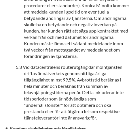
procedurer eller standarder). Konica Minolta komme
att meddela kunden i god tid om eventuella
betydande ändringar av tjänsterna. Om ändringarna
skulle ha en betydande och negativ inverkan på
kunden, har kunden rätt att säga upp kontraktet med
verkan från och med datumet för ändringarna.
Kunden måste lämna ett sådant meddelande inom
två veckor från mottagandet av meddelandet om
förändringen av tjänsterna.
Vid datacentralens routerutgång där molntjänsten
driftas är nätverkets genomsnittliga årliga
tillgänglighet minst 99,5%. Avbrottstid beräknas i
hela minuter och beräknas från summan av
felavhjälpningstiderna per år. Detta inkluderar inte
tidsperioder som är nödvändiga som
"underhållsfönster" för att optimera och öka
prestanda eller för att åtgärda fel som respektive
tjänsteleverantör inte är ansvarig för.
Kundens skyldigheter och förpliktelser