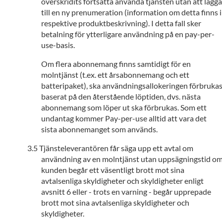
överskridits fortsätta använda tjänsten utan att lägga
till en ny prenumeration (information om detta finns i
respektive produktbeskrivning). I detta fall sker
betalning för ytterligare användning på en pay-per-
use-basis.
Om flera abonnemang finns samtidigt för en
molntjänst (t.ex. ett årsabonnemang och ett
batteripaket), ska användningsallokeringen förbruka
baserat på den återstående löptiden, dvs. nästa
abonnemang som löper ut ska förbrukas. Som ett
undantag kommer Pay-per-use alltid att vara det
sista abonnemanget som används.
Tjänsteleverantören får säga upp ett avtal om
användning av en molntjänst utan uppsägningstid o
kunden begår ett väsentligt brott mot sina
avtalsenliga skyldigheter och skyldigheter enligt
avsnitt 6 eller - trots en varning - begår upprepade
brott mot sina avtalsenliga skyldigheter och
skyldigheter.