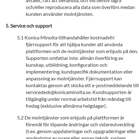
avtalet, rätt att behandla, och vid behov lagra
och/eller reproducera alla data som överförs medan
kunden använder molntjänsten.
Service och support
Konica Minolta tillhandahåller kostnadsfri
fjärrsupport för att hjälpa kunder att använda
plattformen och de molntjänster som erbjuds på den.
Supporten omfattar inte: allmän överföring av
kunskap, utbildning, konfiguration och
implementering, kundspecifik dokumentation eller
anpassning av molntjänster. Fjärrsupport kan
kontaktas genom att skicka ett e-postmeddelande till
servicedesk@konicaminolta.se. Kundsupporten är
tillgänglig under normal arbetstid från måndag till
fredag (exklusive allmänna helgdagar).
De molntjänster som erbjuds på plattformen är
föremål för löpande ändringar och vidareutveckling
(t.ex. genom uppdateringar och uppgraderingar eller
användning av nyare eller annan teknik, system,