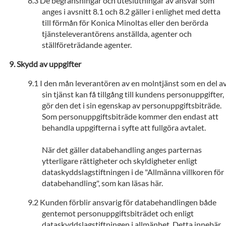
De begränsningar och uteslutningar av ansvar som
anges i avsnitt 8.1 och 8.2 gäller i enlighet med detta
till förmån för Konica Minoltas eller den berörda
tjänsteleverantörens anställda, agenter och
ställföreträdande agenter.
Skydd av uppgifter
I den mån leverantören av en molntjänst som en del a
sin tjänst kan få tillgång till kundens personuppgifter,
gör den det i sin egenskap av personuppgiftsbiträde.
Som personuppgiftsbiträde kommer den endast att
behandla uppgifterna i syfte att fullgöra avtalet.
När det gäller databehandling anges parternas
ytterligare rättigheter och skyldigheter enligt
dataskyddslagstiftningen i de "Allmänna villkoren för
databehandling", som kan läsas här.
Kunden förblir ansvarig för databehandlingen både
gentemot personuppgiftsbiträdet och enligt
dataskyddslagstiftningen i allmänhet. Detta innebär